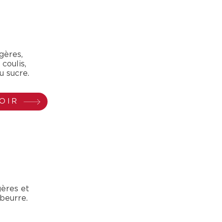
égères,
 coulis,
u sucre.
OIR
gères et
beurre.