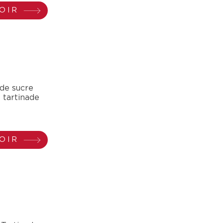
OIR
nade sucre
 tartinade
OIR