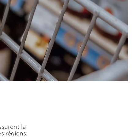
ssurent la
es régions.