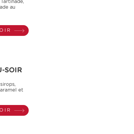
Tartinade,
nade au
OIR
U-SOIR
 sirops,
caramel et
OIR