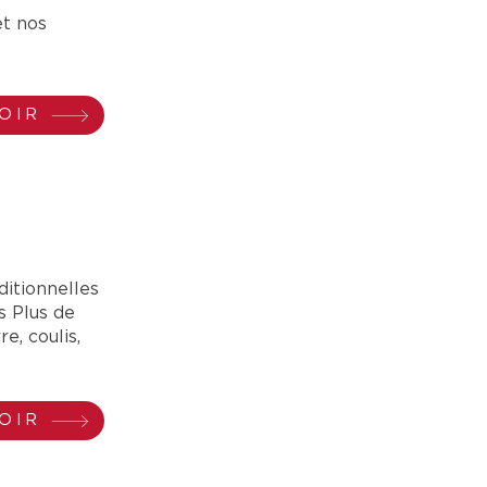
et nos
OIR
ditionnelles
s Plus de
e, coulis,
OIR