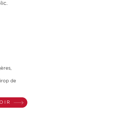
ic.
gères,
sirop de
OIR