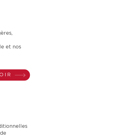
gères,
le et nos
OIR
itionnelles
 de